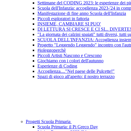
Settimane del CODING 2023: le esperienze dei più
Scuola dell'Infanzia: accoglienza 2023-'24 in com
Manifestazione di fine anno Scuola dell'Infanzia
Piccoli esploratori in fattoria
INSIEME, CAMBIARE SI PUO'
DI LETTURA SI CRESCE E CI SI... DIVERTE
"La giornata dei calzini spaiati" tutti diversi, tutti ug
SCUOLA DELL'INFANZIA: Accoglienza insieme al
Progetto "Leggendo Leggendo" incontro con l'autr
#ioleggoperchè
Piccoli Artisti Nascono e Crescono
Giochiamo con i colori dell'autunno
Esperienze di Coding
Accoglienza...."Nel paese delle Pulcette!"
Spazi di gioco all'aperto: il nostro terrazzo
Progetti Scuola Primaria
Scuola Primaria: il Pi Greco Day