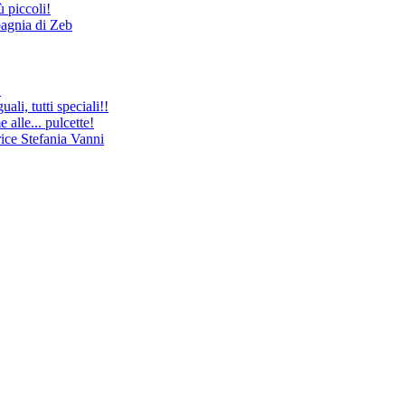
 piccoli!
pagnia di Zeb
!
uali, tutti speciali!!
le... pulcette!
ice Stefania Vanni