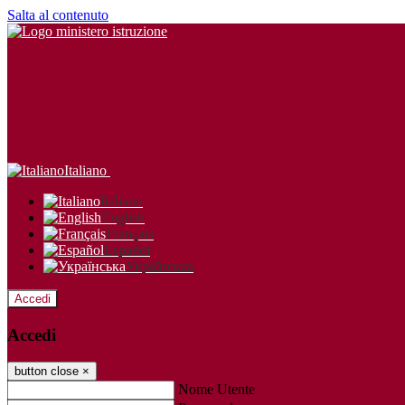
Salta al contenuto
Italiano
Italiano
English
Français
Español
Українська
Accedi
Accedi
button close
×
Nome Utente