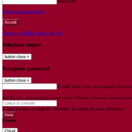
Password
Password dimenticata?
-
Entra con SPID
Entra con CIE
Seleziona utente
button close
×
Recupero password
button close
×
E-mail
Verrà inviato un messaggio all'indirizz
Non hai una e-mail associata al nome utente? Effettua il reset della password tram
E-mail inviata, si prega di controllare la casella di posta elettronica!
Errore
Chiudi