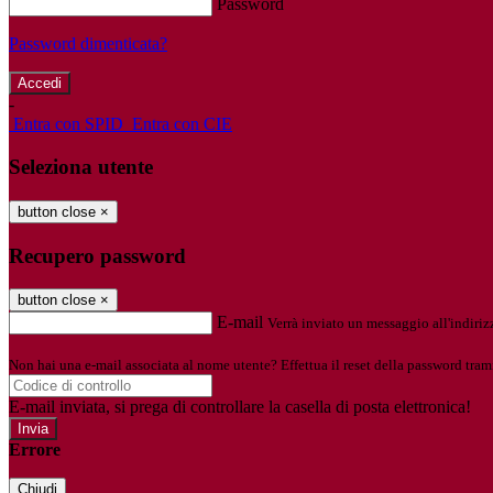
Password
Password dimenticata?
-
Entra con SPID
Entra con CIE
Seleziona utente
button close
×
Recupero password
button close
×
E-mail
Verrà inviato un messaggio all'indirizz
Non hai una e-mail associata al nome utente? Effettua il reset della password tram
E-mail inviata, si prega di controllare la casella di posta elettronica!
Errore
Chiudi