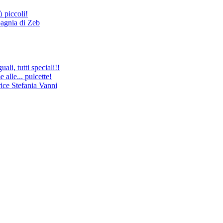
 piccoli!
pagnia di Zeb
!
uali, tutti speciali!!
le... pulcette!
ice Stefania Vanni