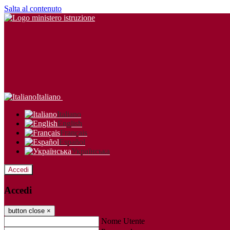
Salta al contenuto
Italiano
Italiano
English
Français
Español
Українська
Accedi
Accedi
button close
×
Nome Utente