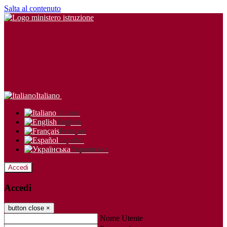
Salta al contenuto
Italiano
Italiano
English
Français
Español
Українська
Accedi
Accedi
button close
×
Nome Utente