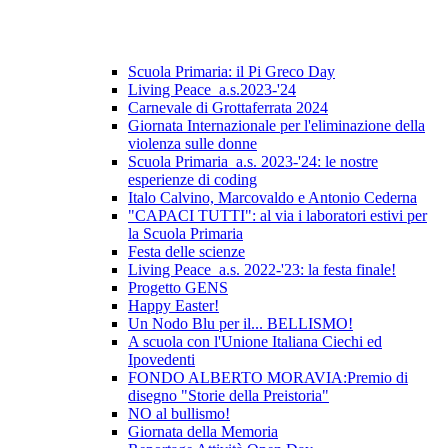
Scuola Primaria: il Pi Greco Day
Living Peace_a.s.2023-'24
Carnevale di Grottaferrata 2024
Giornata Internazionale per l'eliminazione della
violenza sulle donne
Scuola Primaria_a.s. 2023-'24: le nostre
esperienze di coding
Italo Calvino, Marcovaldo e Antonio Cederna
"CAPACI TUTTI": al via i laboratori estivi per
la Scuola Primaria
Festa delle scienze
Living Peace_a.s. 2022-'23: la festa finale!
Progetto GENS
Happy Easter!
Un Nodo Blu per il... BELLISMO!
A scuola con l'Unione Italiana Ciechi ed
Ipovedenti
FONDO ALBERTO MORAVIA:Premio di
disegno "Storie della Preistoria"
NO al bullismo!
Giornata della Memoria