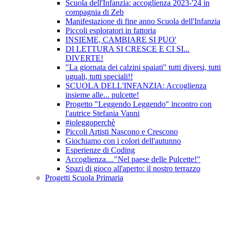
Scuola dell'Infanzia: accoglienza 2023-'24 in
compagnia di Zeb
Manifestazione di fine anno Scuola dell'Infanzia
Piccoli esploratori in fattoria
INSIEME, CAMBIARE SI PUO'
DI LETTURA SI CRESCE E CI SI...
DIVERTE!
"La giornata dei calzini spaiati" tutti diversi, tutti
uguali, tutti speciali!!
SCUOLA DELL'INFANZIA: Accoglienza
insieme alle... pulcette!
Progetto "Leggendo Leggendo" incontro con
l'autrice Stefania Vanni
#ioleggoperchè
Piccoli Artisti Nascono e Crescono
Giochiamo con i colori dell'autunno
Esperienze di Coding
Accoglienza...."Nel paese delle Pulcette!"
Spazi di gioco all'aperto: il nostro terrazzo
Progetti Scuola Primaria