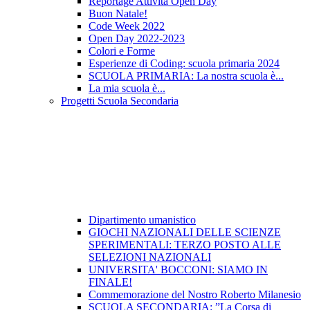
Reportage Attività Open Day
Buon Natale!
Code Week 2022
Open Day 2022-2023
Colori e Forme
Esperienze di Coding: scuola primaria 2024
SCUOLA PRIMARIA: La nostra scuola è...
La mia scuola è...
Progetti Scuola Secondaria
Dipartimento umanistico
GIOCHI NAZIONALI DELLE SCIENZE
SPERIMENTALI: TERZO POSTO ALLE
SELEZIONI NAZIONALI
UNIVERSITA' BOCCONI: SIAMO IN
FINALE!
Commemorazione del Nostro Roberto Milanesio
SCUOLA SECONDARIA: ”La Corsa di