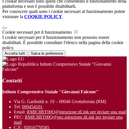
I cookie necessari sono quelli che consentono il funzionamento della
piattaforma e non è possibile disabilitarli.
Per conoscere quali sono i cookie necessari al funzionamento potete
visionare la
COOKIE POLICY
.
Cookie necessari per il funzionamento
I cookie necessari per il funzionamento non possono essere
disabilitati. È possibile consultare l'elenco nella pagina della cookie
policy.
Accetta tutti
Salva le preferenze
Istituto Comprensivo Statale "Giovanni
Falcone"
Contatti
Istituto Comprensivo Statale "Giovanni Falcone"
Via G. Garibaldi n. 19 – 00046 Grottaferrata (RM)
Tel:
069454101
Email:
RMIC8BT00Q@istruzione.it
Link per inviare una mail
PEC:
RMIC8BT00Q@pec.istruzione.it
Link per inviare una
mail
C.F.: 92016770585