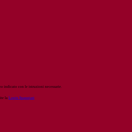
o indicato con le istruzioni necessarie.
ite la
Login Spaggiari