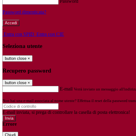
Password
Password dimenticata?
-
Entra con SPID
Entra con CIE
Seleziona utente
button close
×
Recupero password
button close
×
E-mail
Verrà inviato un messaggio all'indirizz
Non hai una e-mail associata al nome utente? Effettua il reset della password tram
E-mail inviata, si prega di controllare la casella di posta elettronica!
Errore
Chiudi