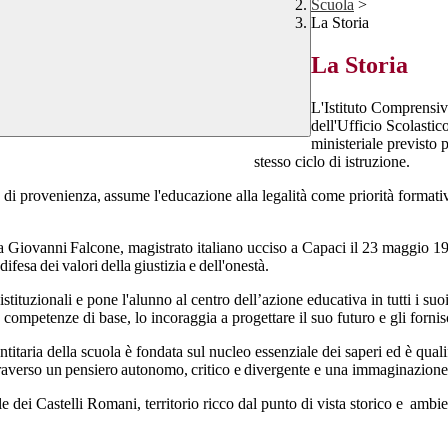
Scuola
>
La Storia
La Storia
L'Istituto Comprensiv
dell'Ufficio Scolasti
ministeriale previsto 
stesso ciclo di istruzione.
le di provenienza, assume l'educazione alla legalità come priorità formati
olata a Giovanni Falcone, magistrato italiano ucciso a Capaci il 23 maggio
 difesa dei valori della giustizia e dell'onestà.
 istituzionali e pone l'alunno al centro dell’azione educativa in tutti i suo
 competenze di base, lo incoraggia a progettare il suo futuro e gli fornis
titaria della scuola è fondata sul nucleo essenziale dei saperi ed è quali
ttraverso un pensiero autonomo, critico e divergente e una immaginazione
e dei Castelli Romani, territorio ricco dal punto di vista storico
e ambie