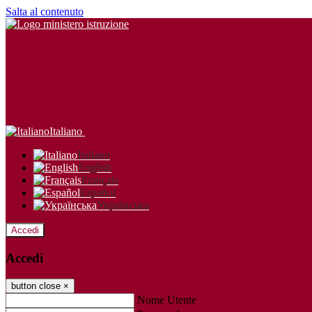
Salta al contenuto
Italiano
Italiano
English
Français
Español
Українська
Accedi
Accedi
button close
×
Nome Utente