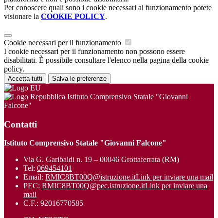
Per conoscere quali sono i cookie necessari al funzionamento potete
visionare la
COOKIE POLICY
.
Cookie necessari per il funzionamento
I cookie necessari per il funzionamento non possono essere
disabilitati. È possibile consultare l'elenco nella pagina della cookie
policy.
Accetta tutti
Salva le preferenze
Istituto Comprensivo Statale "Giovanni
Falcone"
Contatti
Istituto Comprensivo Statale "Giovanni Falcone"
Via G. Garibaldi n. 19 – 00046 Grottaferrata (RM)
Tel:
069454101
Email:
RMIC8BT00Q@istruzione.it
Link per inviare una mail
PEC:
RMIC8BT00Q@pec.istruzione.it
Link per inviare una
mail
C.F.: 92016770585