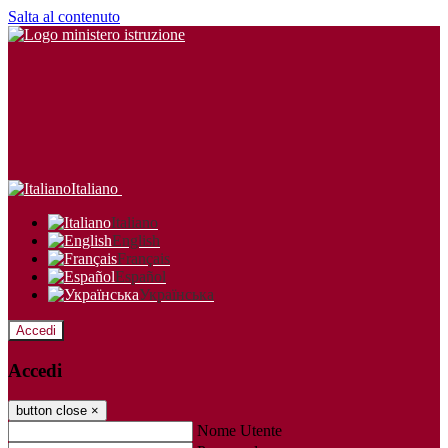
Salta al contenuto
Italiano
Italiano
English
Français
Español
Українська
Accedi
Accedi
button close
×
Nome Utente