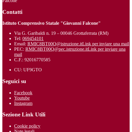
Falcone"
Contatti
Istituto Comprensivo Statale "Giovanni Falcone"
Via G. Garibaldi n. 19 – 00046 Grottaferrata (RM)
Tel:
069454101
Email:
RMIC8BT00Q@istruzione.it
Link per inviare una mail
PEC:
RMIC8BT00Q@pec.istruzione.it
Link per inviare una
mail
C.F.: 92016770585
CU: UF9GTO
Seguici su
Facebook
Youtube
Instagram
Sezione Link Utili
Cookie policy
Note legali