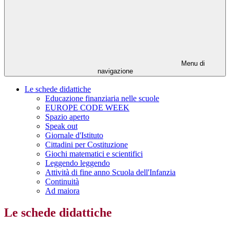
Menu di
navigazione
Le schede didattiche
Educazione finanziaria nelle scuole
EUROPE CODE WEEK
Spazio aperto
Speak out
Giornale d'Istituto
Cittadini per Costituzione
Giochi matematici e scientifici
Leggendo leggendo
Attività di fine anno Scuola dell'Infanzia
Continuità
Ad maiora
Le schede didattiche