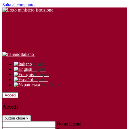
Salta al contenuto
Italiano
Italiano
English
Français
Español
Українська
Accedi
Accedi
button close
×
Nome Utente