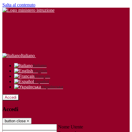
Salta al contenuto
Italiano
Italiano
English
Français
Español
Українська
Accedi
Accedi
button close
×
Nome Utente