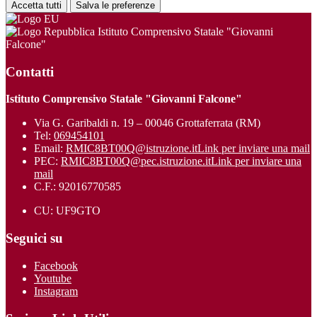
Accetta tutti
Salva le preferenze
Istituto Comprensivo Statale "Giovanni
Falcone"
Contatti
Istituto Comprensivo Statale "Giovanni Falcone"
Via G. Garibaldi n. 19 – 00046 Grottaferrata (RM)
Tel:
069454101
Email:
RMIC8BT00Q@istruzione.it
Link per inviare una mail
PEC:
RMIC8BT00Q@pec.istruzione.it
Link per inviare una
mail
C.F.: 92016770585
CU: UF9GTO
Seguici su
Facebook
Youtube
Instagram