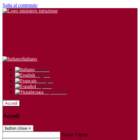
Salta al contenuto
Italiano
Italiano
English
Français
Español
Українська
Accedi
Accedi
button close
×
Nome Utente