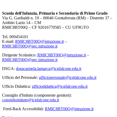
Scuola dell'Infanzia, Primaria e Secondaria di Primo Grado
Via G. Garibaldi n. 19 – 00046 Grottaferrata (RM) – Distretto 37 –
Ambito Lazio 14 – CM
RMIC8BT00Q – CF 92016770585 – CU UF9GTO
Tel. 069454101
E-mail:
RMIC8BT00Q@istruzione.it
–
RMIC8BT00Q@pec.istruzione.it
Dirigente Scolastico:
RMIC8BT00Q@istruzione.it
–
RMIC8BT00Q@pec.istruzione.it
DSGA:
dsgacarmela.lamarca@icgfalcone.edu.it
Ufficio del Personale:
ufficiopersonale@icgfalcone.edu.it
Ufficio Didattica:
ufficiodidattica@icgfalcone.edu.it
Consiglio d'Istituto (componente genitori):
consiglioistituto@icgfalcone.edu.it
Feed-Back Accessibilità:
RMIC8BT00Q@istruzione.it