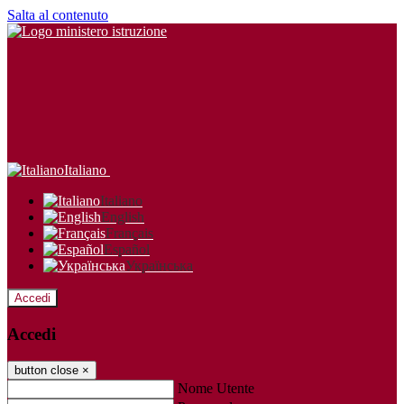
Salta al contenuto
Italiano
Italiano
English
Français
Español
Українська
Accedi
Accedi
button close
×
Nome Utente