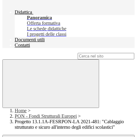
Didattica
Panoramica
Offerta formativa
Le schede didattiche
I progetti delle classi
Documenti utili
Contatti
Campo di ricerca per le pagine del sito
Home
>
PON - Fondi Strutturali Europei
>
Progetto 13.1.1A-FESRPON-LA 2021-481: "Cablaggio
strutturato e sicuro all'interno degli edifici scolastici"