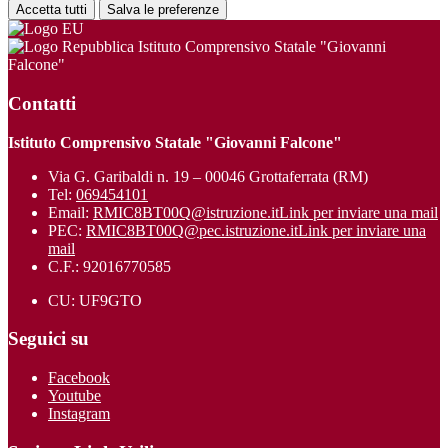
Accetta tutti
Salva le preferenze
Istituto Comprensivo Statale "Giovanni
Falcone"
Contatti
Istituto Comprensivo Statale "Giovanni Falcone"
Via G. Garibaldi n. 19 – 00046 Grottaferrata (RM)
Tel:
069454101
Email:
RMIC8BT00Q@istruzione.it
Link per inviare una mail
PEC:
RMIC8BT00Q@pec.istruzione.it
Link per inviare una
mail
C.F.: 92016770585
CU: UF9GTO
Seguici su
Facebook
Youtube
Instagram