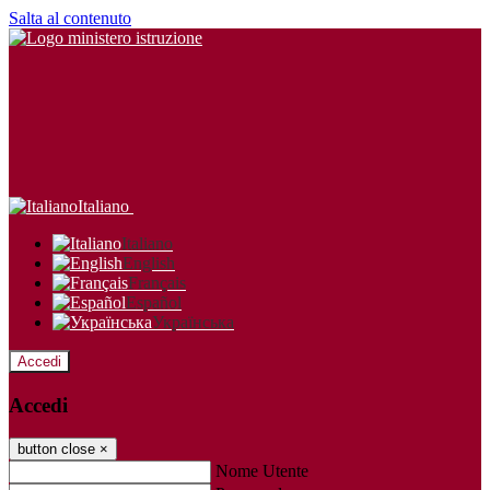
Salta al contenuto
Italiano
Italiano
English
Français
Español
Українська
Accedi
Accedi
button close
×
Nome Utente