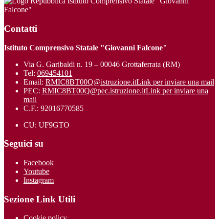
Istituto Comprensivo Statale "Giovanni
Falcone"
Contatti
Istituto Comprensivo Statale "Giovanni Falcone"
Via G. Garibaldi n. 19 – 00046 Grottaferrata (RM)
Tel:
069454101
Email:
RMIC8BT00Q@istruzione.it
Link per inviare una mail
PEC:
RMIC8BT00Q@pec.istruzione.it
Link per inviare una
mail
C.F.: 92016770585
CU: UF9GTO
Seguici su
Facebook
Youtube
Instagram
Sezione Link Utili
Cookie policy