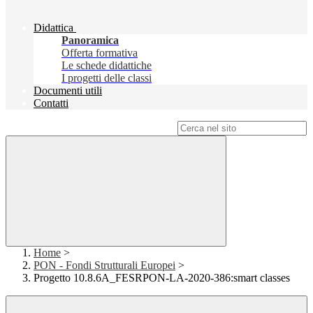
Didattica
Panoramica
Offerta formativa
Le schede didattiche
I progetti delle classi
Documenti utili
Contatti
Campo di ricerca per le pagine del sito
Home
>
PON - Fondi Strutturali Europei
>
Progetto 10.8.6A_FESRPON-LA-2020-386:smart classes