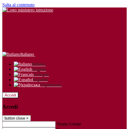
Salta al contenuto
Italiano
Italiano
English
Français
Español
Українська
Accedi
Accedi
button close
×
Nome Utente