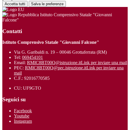
Accetta tutti
Salva le preferenze
Istituto Comprensivo Statale "Giovanni
Falcone"
Contatti
Istituto Comprensivo Statale "Giovanni Falcone"
Via G. Garibaldi n. 19 – 00046 Grottaferrata (RM)
Tel:
069454101
Email:
RMIC8BT00Q@istruzione.it
Link per inviare una mail
PEC:
RMIC8BT00Q@pec.istruzione.it
Link per inviare una
mail
C.F.: 92016770585
CU: UF9GTO
Seguici su
Facebook
Youtube
Instagram