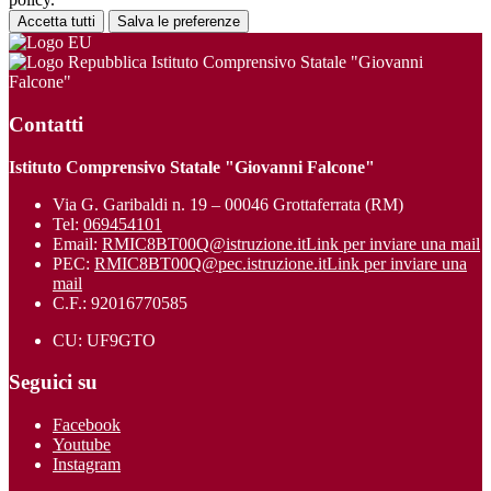
Accetta tutti
Salva le preferenze
Istituto Comprensivo Statale "Giovanni
Falcone"
Contatti
Istituto Comprensivo Statale "Giovanni Falcone"
Via G. Garibaldi n. 19 – 00046 Grottaferrata (RM)
Tel:
069454101
Email:
RMIC8BT00Q@istruzione.it
Link per inviare una mail
PEC:
RMIC8BT00Q@pec.istruzione.it
Link per inviare una
mail
C.F.: 92016770585
CU: UF9GTO
Seguici su
Facebook
Youtube
Instagram