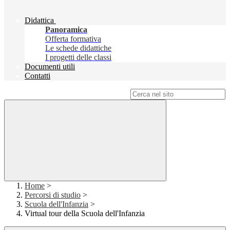
Didattica
Panoramica
Offerta formativa
Le schede didattiche
I progetti delle classi
Documenti utili
Contatti
Campo di ricerca per le pagine del sito
Home
>
Percorsi di studio
>
Scuola dell'Infanzia
>
Virtual tour della Scuola dell'Infanzia