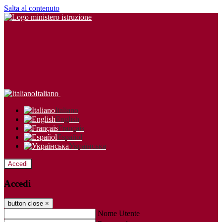
Salta al contenuto
Italiano
Italiano
English
Français
Español
Українська
Accedi
Accedi
button close
×
Nome Utente