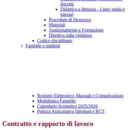
docenti
Didattica a distanza - Linee guida e
tutorial
Procedure di Sicurezza
Materiali
Aggiornamento e Formazione
Direttiva sulla vigilanza
Codice disciplinare
Famiglie e studenti
Registro Elettronico: Manuali e Comunicazioni
Modulistica Famiglie
Calendario Scolastico 2025/2026
Polizza Assicurativa Infortuni e RCT
Contratto e rapporto di lavoro