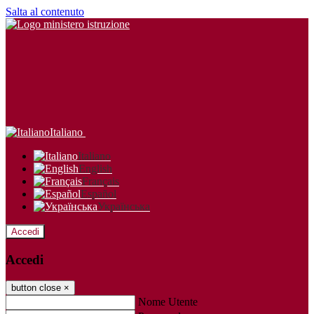
Salta al contenuto
Italiano
Italiano
English
Français
Español
Українська
Accedi
Accedi
button close
×
Nome Utente