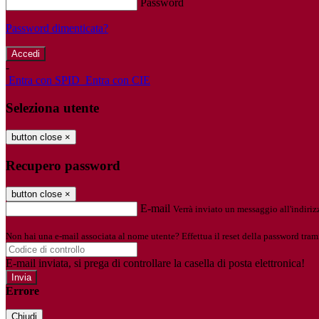
Password
Password dimenticata?
-
Entra con SPID
Entra con CIE
Seleziona utente
button close
×
Recupero password
button close
×
E-mail
Verrà inviato un messaggio all'indirizz
Non hai una e-mail associata al nome utente? Effettua il reset della password tram
E-mail inviata, si prega di controllare la casella di posta elettronica!
Errore
Chiudi