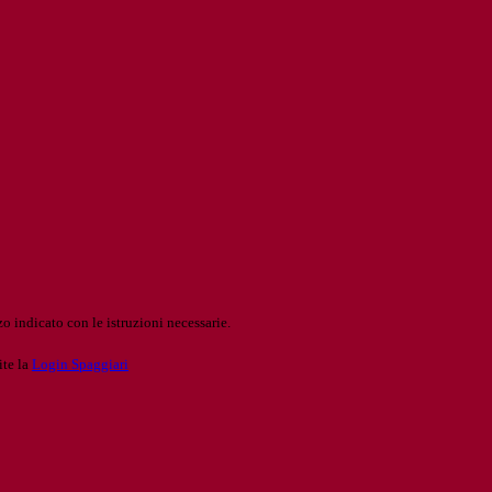
o indicato con le istruzioni necessarie.
ite la
Login Spaggiari