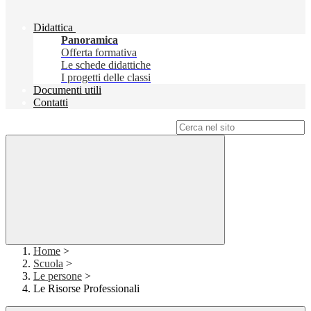
Didattica
Panoramica
Offerta formativa
Le schede didattiche
I progetti delle classi
Documenti utili
Contatti
Campo di ricerca per le pagine del sito
Home
>
Scuola
>
Le persone
>
Le Risorse Professionali