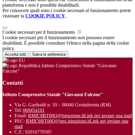
piattaforma e non è possibile disabilitarli.
Per conoscere quali sono i cookie necessari al funzionamento potete
visionare la
COOKIE POLICY
.
Cookie necessari per il funzionamento
I cookie necessari per il funzionamento non possono essere
disabilitati. È possibile consultare l'elenco nella pagina della cookie
policy.
Accetta tutti
Salva le preferenze
Istituto Comprensivo Statale "Giovanni
Falcone"
Contatti
Istituto Comprensivo Statale "Giovanni Falcone"
Via G. Garibaldi n. 19 – 00046 Grottaferrata (RM)
Tel:
069454101
Email:
RMIC8BT00Q@istruzione.it
Link per inviare una mail
PEC:
RMIC8BT00Q@pec.istruzione.it
Link per inviare una
mail
C.F.: 92016770585