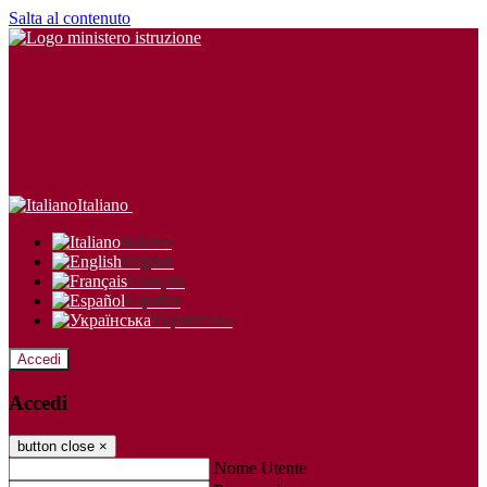
Salta al contenuto
Italiano
Italiano
English
Français
Español
Українська
Accedi
Accedi
button close
×
Nome Utente