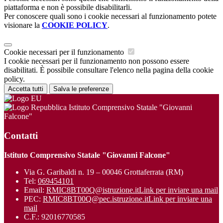
piattaforma e non è possibile disabilitarli.
Per conoscere quali sono i cookie necessari al funzionamento potete
visionare la
COOKIE POLICY
.
Cookie necessari per il funzionamento
I cookie necessari per il funzionamento non possono essere
disabilitati. È possibile consultare l'elenco nella pagina della cookie
policy.
Accetta tutti
Salva le preferenze
Istituto Comprensivo Statale "Giovanni
Falcone"
Contatti
Istituto Comprensivo Statale "Giovanni Falcone"
Via G. Garibaldi n. 19 – 00046 Grottaferrata (RM)
Tel:
069454101
Email:
RMIC8BT00Q@istruzione.it
Link per inviare una mail
PEC:
RMIC8BT00Q@pec.istruzione.it
Link per inviare una
mail
C.F.: 92016770585