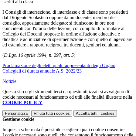
iscritti alla classe.
I Consigli di intersezione, di interclasse e di classe sono presieduti
dal Dirigente Scolastico oppure da un docente, membro del
consiglio, appositamente delegato; si riuniscono in ore non
coincidenti con l'orario delle lezioni, col compito di formulare al
Collegio dei Docenti proposte in ordine all'azione educativa e
didattica e ad iniziative di sperimentazione e con quello di agevolare
ed estendere i rapporti reciproci tra docenti, genitori ed alunni.
(
D.Lgs. 16 aprile 1994, n. 297, art. 5
)
Proclamazione degli eletti quali rappresentanti degli Organi
Collegiali di durata annuale A.S. 2022/23
Notizie
Questo sito o gli strumenti terzi da questo utilizzati si avvalgono di
cookie necessari al funzionamento ed utili alle finalità illustrate nella
COOKIE POLICY
.
Personalizza
Rifiuta tutti
i cookies
Accetta tutti
i cookies
Gestione cookie
In questa schermata è possibile scegliere quali cookie consentire.
I cookie necessari sono quelli che consentono il funzionamento della