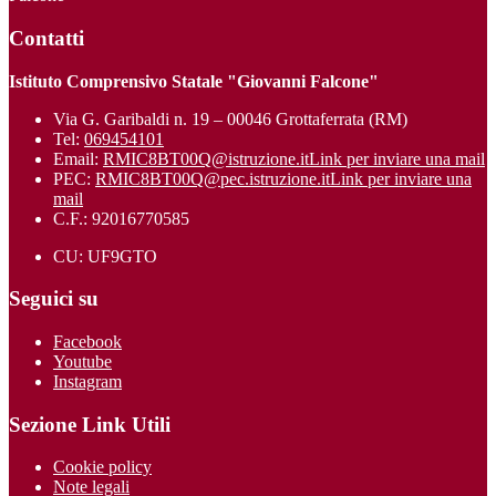
Contatti
Istituto Comprensivo Statale "Giovanni Falcone"
Via G. Garibaldi n. 19 – 00046 Grottaferrata (RM)
Tel:
069454101
Email:
RMIC8BT00Q@istruzione.it
Link per inviare una mail
PEC:
RMIC8BT00Q@pec.istruzione.it
Link per inviare una
mail
C.F.: 92016770585
CU: UF9GTO
Seguici su
Facebook
Youtube
Instagram
Sezione Link Utili
Cookie policy
Note legali