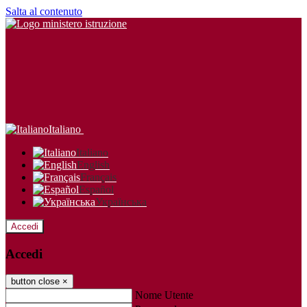
Salta al contenuto
Italiano
Italiano
English
Français
Español
Українська
Accedi
Accedi
button close
×
Nome Utente