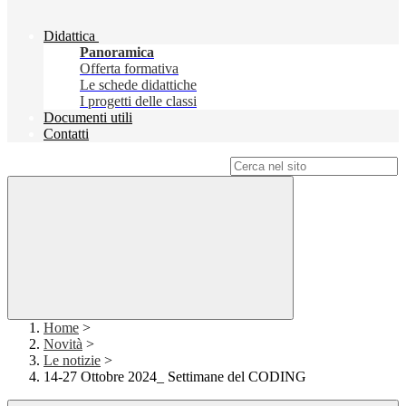
Didattica
Panoramica
Offerta formativa
Le schede didattiche
I progetti delle classi
Documenti utili
Contatti
Campo di ricerca per le pagine del sito
Home
>
Novità
>
Le notizie
>
14-27 Ottobre 2024_ Settimane del CODING