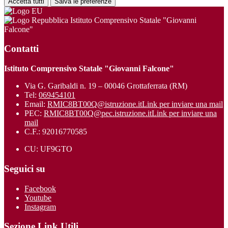
Accetta tutti
Salva le preferenze
Istituto Comprensivo Statale "Giovanni
Falcone"
Contatti
Istituto Comprensivo Statale "Giovanni Falcone"
Via G. Garibaldi n. 19 – 00046 Grottaferrata (RM)
Tel:
069454101
Email:
RMIC8BT00Q@istruzione.it
Link per inviare una mail
PEC:
RMIC8BT00Q@pec.istruzione.it
Link per inviare una
mail
C.F.: 92016770585
CU: UF9GTO
Seguici su
Facebook
Youtube
Instagram
Sezione Link Utili