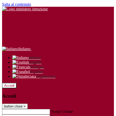
Salta al contenuto
Italiano
Italiano
English
Français
Español
Українська
Accedi
Accedi
button close
×
Nome Utente