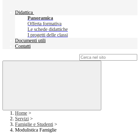
Didattica
Panoramica
Offerta formativa
Le schede didattiche
I progetti delle classi
Documenti utili
Contatti
Campo di ricerca per le pagine del sito
Home
>
Servizi
>
Famiglie e Studenti
>
Modulistica Famiglie