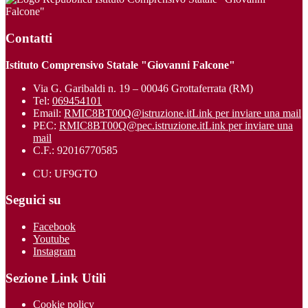
Falcone"
Contatti
Istituto Comprensivo Statale "Giovanni Falcone"
Via G. Garibaldi n. 19 – 00046 Grottaferrata (RM)
Tel:
069454101
Email:
RMIC8BT00Q@istruzione.it
Link per inviare una mail
PEC:
RMIC8BT00Q@pec.istruzione.it
Link per inviare una
mail
C.F.: 92016770585
CU: UF9GTO
Seguici su
Facebook
Youtube
Instagram
Sezione Link Utili
Cookie policy