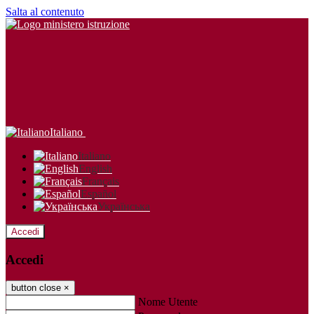
Salta al contenuto
Italiano
Italiano
English
Français
Español
Українська
Accedi
Accedi
button close
×
Nome Utente