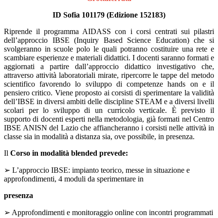
ID Sofia 101179 (Edizione 152183)
Riprende il programma AIDASS con i corsi centrati sui pilastri
dell’approccio IBSE (Inquiry Based Science Education) che
si
svolgeranno in scuole polo le quali potranno costituire una rete e
scambiare esperienze e materiali didattici. I
docenti saranno formati e
aggiornati a partire dall’approccio didattico investigativo che,
attraverso attività
laboratoriali mirate, ripercorre le tappe del metodo
scientifico favorendo lo sviluppo di competenze hands on e il
pensiero critico. Viene proposto ai corsisti di sperimentare la validità
dell’IBSE in diversi ambiti delle discipline STEAM
e a diversi livelli
scolari per lo sviluppo di un curricolo verticale. È previsto il
supporto di docenti esperti nella
metodologia, già formati nel Centro
IBSE ANISN del Lazio che affiancheranno i corsisti nelle attività in
classe sia in
modalità a distanza sia, ove possibile, in presenza.
Il
Corso in modalità blended prevede:
➢
L’approccio IBSE: impianto teorico, messe in situazione e
approfondimenti, 4 moduli da sperimentare in
presenza
➢
Approfondimenti e monitoraggio online con incontri programmati