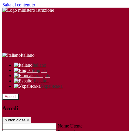
Salta al contenuto
Italiano
Italiano
English
Français
Español
Українська
Accedi
Accedi
button close
×
Nome Utente