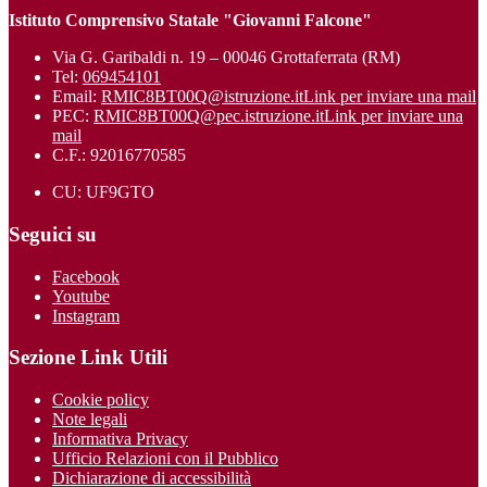
Istituto Comprensivo Statale "Giovanni Falcone"
Via G. Garibaldi n. 19 – 00046 Grottaferrata (RM)
Tel:
069454101
Email:
RMIC8BT00Q@istruzione.it
Link per inviare una mail
PEC:
RMIC8BT00Q@pec.istruzione.it
Link per inviare una
mail
C.F.: 92016770585
CU: UF9GTO
Seguici su
Facebook
Youtube
Instagram
Sezione Link Utili
Cookie policy
Note legali
Informativa Privacy
Ufficio Relazioni con il Pubblico
Dichiarazione di accessibilità