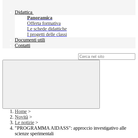
Didattica
Panoramica
Offerta formativa
Le schede didattiche
I progetti delle classi
Documenti utili
Contatti
Campo di ricerca per le pagine del sito
Home
>
Novità
>
Le notizie
>
"PROGRAMMA AIDASS": approccio investigativo alle
scienze sperimentali