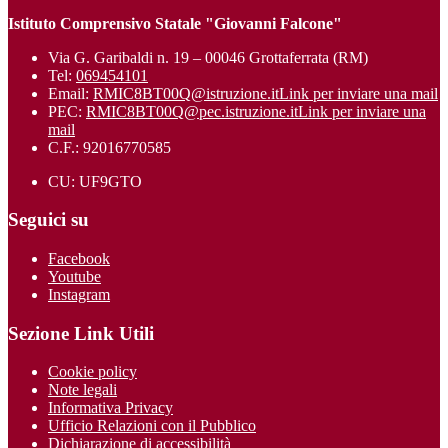
Istituto Comprensivo Statale "Giovanni Falcone"
Via G. Garibaldi n. 19 – 00046 Grottaferrata (RM)
Tel:
069454101
Email:
RMIC8BT00Q@istruzione.it
Link per inviare una mail
PEC:
RMIC8BT00Q@pec.istruzione.it
Link per inviare una
mail
C.F.: 92016770585
CU: UF9GTO
Seguici su
Facebook
Youtube
Instagram
Sezione Link Utili
Cookie policy
Note legali
Informativa Privacy
Ufficio Relazioni con il Pubblico
Dichiarazione di accessibilità