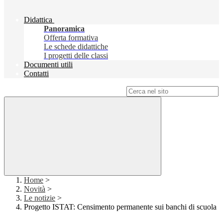
Didattica
Panoramica
Offerta formativa
Le schede didattiche
I progetti delle classi
Documenti utili
Contatti
Campo di ricerca per le pagine del sito
Home
>
Novità
>
Le notizie
>
Progetto ISTAT: Censimento permanente sui banchi di scuola