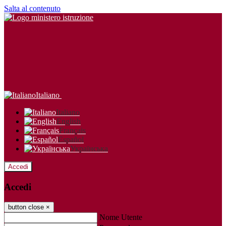
Salta al contenuto
Italiano
Italiano
English
Français
Español
Українська
Accedi
Accedi
button close
×
Nome Utente