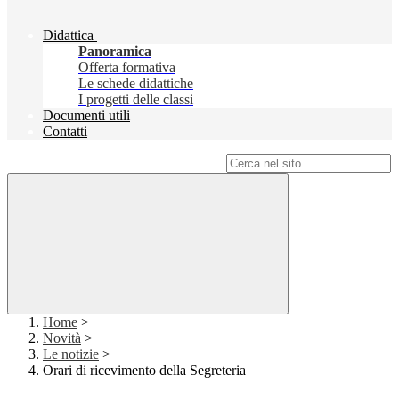
Didattica
Panoramica
Offerta formativa
Le schede didattiche
I progetti delle classi
Documenti utili
Contatti
Campo di ricerca per le pagine del sito
Home
>
Novità
>
Le notizie
>
Orari di ricevimento della Segreteria