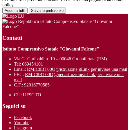
policy.
Accetta tutti
Salva le preferenze
Istituto Comprensivo Statale "Giovanni
Falcone"
Contatti
Istituto Comprensivo Statale "Giovanni Falcone"
Via G. Garibaldi n. 19 – 00046 Grottaferrata (RM)
Tel:
069454101
Email:
RMIC8BT00Q@istruzione.it
Link per inviare una mail
PEC:
RMIC8BT00Q@pec.istruzione.it
Link per inviare una
mail
C.F.: 92016770585
CU: UF9GTO
Seguici su
Facebook
Youtube
Instagram