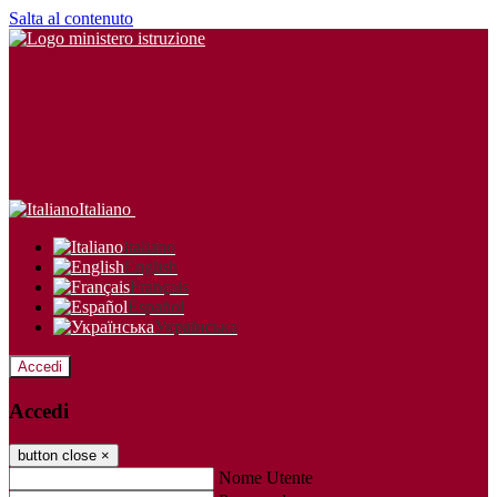
Salta al contenuto
Italiano
Italiano
English
Français
Español
Українська
Accedi
Accedi
button close
×
Nome Utente