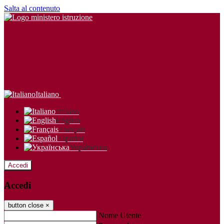
Salta al contenuto
Italiano
Italiano
English
Français
Español
Українська
Accedi
Accedi
button close
×
Nome Utente