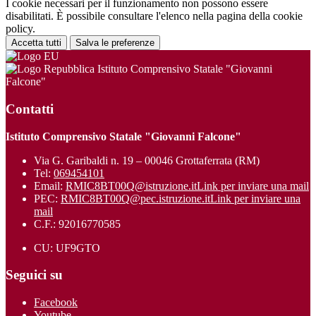
I cookie necessari per il funzionamento non possono essere
disabilitati. È possibile consultare l'elenco nella pagina della cookie
policy.
Accetta tutti
Salva le preferenze
Istituto Comprensivo Statale "Giovanni
Falcone"
Contatti
Istituto Comprensivo Statale "Giovanni Falcone"
Via G. Garibaldi n. 19 – 00046 Grottaferrata (RM)
Tel:
069454101
Email:
RMIC8BT00Q@istruzione.it
Link per inviare una mail
PEC:
RMIC8BT00Q@pec.istruzione.it
Link per inviare una
mail
C.F.: 92016770585
CU: UF9GTO
Seguici su
Facebook
Youtube