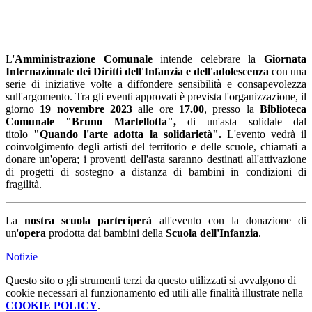
L'
Amministrazione Comunale
intende celebrare la
Giornata
Internazionale dei Diritti dell'Infanzia e dell'adolescenza
con una
serie di iniziative volte a diffondere sensibilità e consapevolezza
sull'argomento. Tra gli eventi approvati è prevista l'organizzazione, il
giorno
19 novembre 2023
alle ore
17.00
, presso la
Biblioteca
Comunale "Bruno Martellotta",
di un'asta solidale dal
titolo
"Quando l'arte adotta la solidarietà".
L'evento vedrà il
coinvolgimento degli artisti del territorio e delle scuole, chiamati a
donare un'opera; i proventi dell'asta saranno destinati all'attivazione
di progetti di sostegno a distanza di bambini in condizioni di
fragilità.
La
nostra scuola parteciperà
all'evento con la donazione di
un'
opera
prodotta dai bambini della
Scuola dell'Infanzia
.
Notizie
Questo sito o gli strumenti terzi da questo utilizzati si avvalgono di
cookie necessari al funzionamento ed utili alle finalità illustrate nella
COOKIE POLICY
.