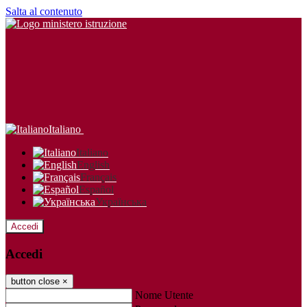
Salta al contenuto
Italiano
Italiano
English
Français
Español
Українська
Accedi
Accedi
button close
×
Nome Utente