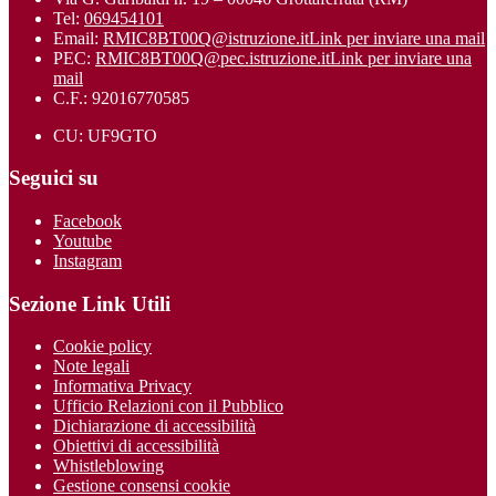
Tel:
069454101
Email:
RMIC8BT00Q@istruzione.it
Link per inviare una mail
PEC:
RMIC8BT00Q@pec.istruzione.it
Link per inviare una
mail
C.F.: 92016770585
CU: UF9GTO
Seguici su
Facebook
Youtube
Instagram
Sezione Link Utili
Cookie policy
Note legali
Informativa Privacy
Ufficio Relazioni con il Pubblico
Dichiarazione di accessibilità
Obiettivi di accessibilità
Whistleblowing
Gestione consensi cookie