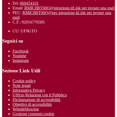
Tel:
069454101
Email:
RMIC8BT00Q@istruzione.it
Link per inviare una mail
PEC:
RMIC8BT00Q@pec.istruzione.it
Link per inviare una
mail
C.F.: 92016770585
CU: UF9GTO
Seguici su
Facebook
Youtube
Instagram
Sezione Link Utili
Cookie policy
Note legali
Informativa Privacy
Ufficio Relazioni con il Pubblico
Dichiarazione di accessibilità
Obiettivi di accessibilità
Whistleblowing
Gestione consensi cookie