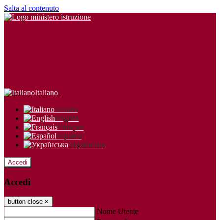
Salta al contenuto
Italiano
Italiano
English
Français
Español
Українська
Accedi
Accedi
button close
×
Nome Utente