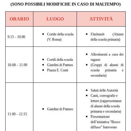
(SONO POSSIBILI MODIFICHE IN CASO DI MALTEMPO)
ORARIO
LUOGO
ATTIVITÀ
Cortile della scuola
Flashmob (Alunni
9.15 – 10.00
(V. Roma)
della scuola primaria)
Allestimenti a cura dei
Cortili della scuola
ragazzi
10-00 – 11.00
Giardini di Patmos
(Gruppi di alunni di
Piazza E. Conti
scuola primaria e
secondaria)
Saluti delle Autorità
Canti, coreografie e
letture (rappresentanze
di alunni della scuola
Giardini di Patmos
primaria e secondaria)
11.00 – 12.15
Presentazione
dell’iniziativa “Bosco
diffuso” Intervento