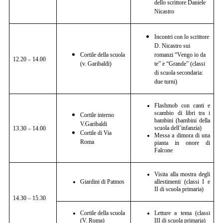
dello scrittore Daniele
Nicastro
Incontri con lo scrittore
D. Nicastro sui
Cortile della scuola
romanzi “Vengo io da
12.20 – 14.00
(v. Garibaldi)
te” e “Grande” (classi
di scuola secondaria:
due turni)
Flashmob con canti e
scambio di libri tra i
Cortile interno
bambini (bambini della
V.Garibaldi
scuola dell’infanzia)
13.30 – 14.00
Cortile di Via
Messa a dimora di una
Roma
pianta in onore di
Falcone
Visita alla mostra degli
Giardini di Patmos
allestimenti (classi I e
II di scuola primaria)
14.30 – 15.30
Cortile della scuola
Letture a tema (classi
(V. Roma)
III di scuola primaria)