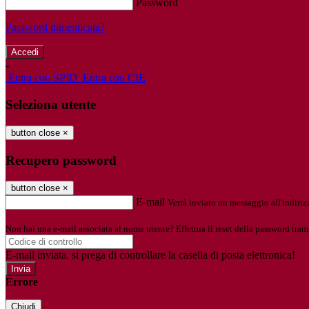
Password
Password dimenticata?
-
Entra con SPID
Entra con CIE
Seleziona utente
button close
×
Recupero password
button close
×
E-mail
Verrà inviato un messaggio all'indirizz
Non hai una e-mail associata al nome utente? Effettua il reset della password tram
E-mail inviata, si prega di controllare la casella di posta elettronica!
Errore
Chiudi