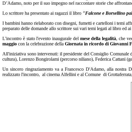
D’Adamo,
noto per il suo impegno nel raccontare storie che affrontano
Lo scrittore ha presentato ai ragazzi il libro
"Falcone e Borsellino pal
I bambini hanno rielaborato con disegni, fumetti e cartelloni i temi affro
preparato delle domande allo scrittore sui vari temi legati al libro ed a
L'incontro è stato l'evento inaugurale del
mese della legalità
, che ve
maggio
con la celebrazione della
Giornata in ricordo di Giovanni 
All'iniziativa sono intervenuti: il presidente del Consiglio Comunale
cultura), Lorenzo Bongirolami (percorso niliano), Federica Cattani (g
Un sincero ringraziamento va a Francesco D'Adamo, alla nostra 
realizzato l'incontro, al cinema Alfellini e al Comune di Grottaferrata