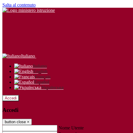
Salta al contenuto
Italiano
Italiano
English
Français
Español
Українська
Accedi
Accedi
button close
×
Nome Utente