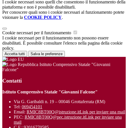
I cookie necessari sono quelli che consentono il funzionamento della
piattaforma e non è possibile disabilitarli.
Per conoscere quali sono i cookie necessari al funzionamento potete
visionare la
COOKIE POLICY
.
Cookie necessari per il funzionamento
I cookie necessari per il funzionamento non possono essere
disabilitati. È possibile consultare l'elenco nella pagina della cookie
policy.
Accetta tutti
Salva le preferenze
Istituto Comprensivo Statale "Giovanni
Falcone"
Contatti
Istituto Comprensivo Statale "Giovanni Falcone"
Via G. Garibaldi n. 19 – 00046 Grottaferrata (RM)
Tel:
069454101
Email:
RMIC8BT00Q@istruzione.it
Link per inviare una mail
PEC:
RMIC8BT00Q@pec.istruzione.it
Link per inviare una
mail
C.F.: 92016770585