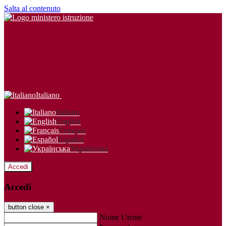
Salta al contenuto
Italiano
Italiano
English
Français
Español
Українська
Accedi
Accedi
button close
×
Nome Utente