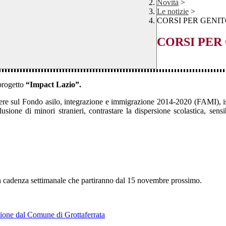
Novità
>
Le notizie
>
CORSI PER GENITORI
CORSI PER G
 progetto
“Impact Lazio”.
e sul Fondo asilo, integrazione e immigrazione 2014-2020 (FAMI), isti
nclusione di minori stranieri, contrastare la dispersione scolastica, se
con cadenza settimanale che partiranno dal 15 novembre prossimo.
zione dal Comune di Grottaferrata