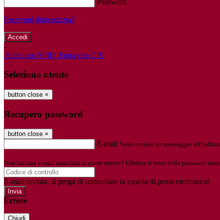
Password
Password dimenticata?
-
Entra con SPID
Entra con CIE
Seleziona utente
button close
×
Recupero password
button close
×
E-mail
Verrà inviato un messaggio all'indirizz
Non hai una e-mail associata al nome utente? Effettua il reset della password tram
E-mail inviata, si prega di controllare la casella di posta elettronica!
Errore
Chiudi