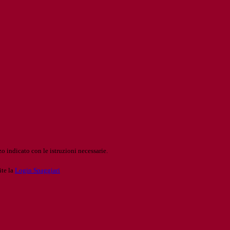
o indicato con le istruzioni necessarie.
ite la
Login Spaggiari