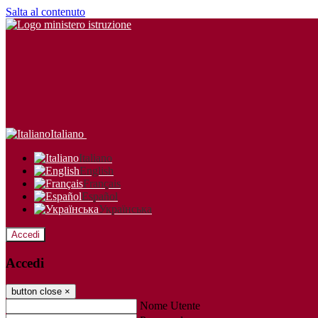
Salta al contenuto
Italiano
Italiano
English
Français
Español
Українська
Accedi
Accedi
button close
×
Nome Utente