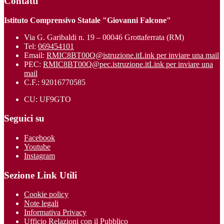
Contatti
Istituto Comprensivo Statale "Giovanni Falcone"
Via G. Garibaldi n. 19 – 00046 Grottaferrata (RM)
Tel:
069454101
Email:
RMIC8BT00Q@istruzione.it
Link per inviare una mail
PEC:
RMIC8BT00Q@pec.istruzione.it
Link per inviare una
mail
C.F.: 92016770585
CU: UF9GTO
Seguici su
Facebook
Youtube
Instagram
Sezione Link Utili
Cookie policy
Note legali
Informativa Privacy
Ufficio Relazioni con il Pubblico