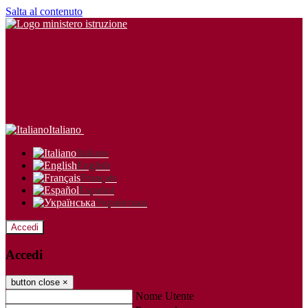
Salta al contenuto
Italiano
Italiano
English
Français
Español
Українська
Accedi
Accedi
button close
×
Nome Utente