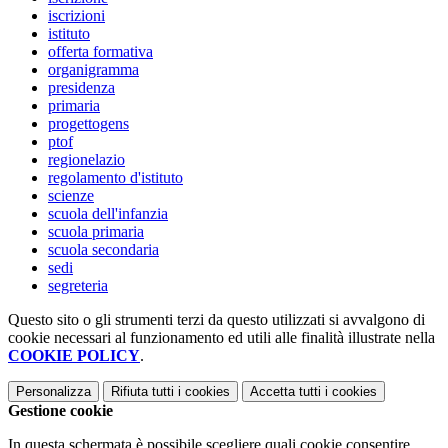
iscrizioni
istituto
offerta formativa
organigramma
presidenza
primaria
progettogens
ptof
regionelazio
regolamento d'istituto
scienze
scuola dell'infanzia
scuola primaria
scuola secondaria
sedi
segreteria
Questo sito o gli strumenti terzi da questo utilizzati si avvalgono di
cookie necessari al funzionamento ed utili alle finalità illustrate nella
COOKIE POLICY
.
Personalizza
Rifiuta tutti
i cookies
Accetta tutti
i cookies
Gestione cookie
In questa schermata è possibile scegliere quali cookie consentire.