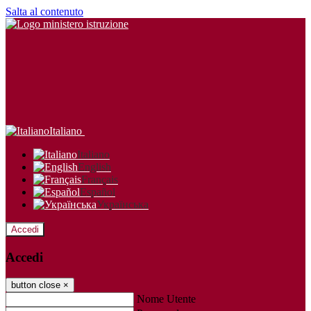
Salta al contenuto
Italiano
Italiano
English
Français
Español
Українська
Accedi
Accedi
button close
×
Nome Utente