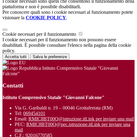
I cookie necessari sono quelli che consentono il funzionamento della
piattaforma e non è possibile disabilitarli.
Per conoscere quali sono i cookie necessari al funzionamento potete
visionare la
COOKIE POLICY
.
Cookie necessari per il funzionamento
I cookie necessari per il funzionamento non possono essere
disabilitati. È possibile consultare l'elenco nella pagina della cookie
policy.
Accetta tutti
Salva le preferenze
Istituto Comprensivo Statale "Giovanni
Falcone"
Contatti
Istituto Comprensivo Statale "Giovanni Falcone"
Via G. Garibaldi n. 19 – 00046 Grottaferrata (RM)
Tel:
069454101
Email:
RMIC8BT00Q@istruzione.it
Link per inviare una mail
PEC:
RMIC8BT00Q@pec.istruzione.it
Link per inviare una
mail
C.F.: 92016770585