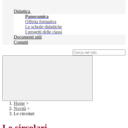
Didattica
Panoramica
Offerta formativa
Le schede didattiche
I progetti delle classi
Documenti utili
Contatti
Campo di ricerca per le pagine del sito
Home
>
Novità
>
Le circolari
Le circolari