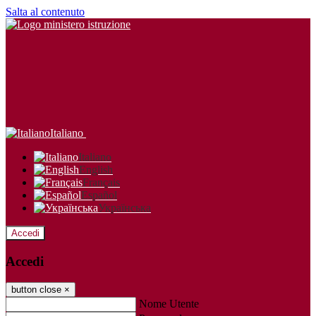
Salta al contenuto
Italiano
Italiano
English
Français
Español
Українська
Accedi
Accedi
button close
×
Nome Utente