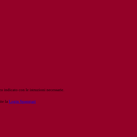
o indicato con le istruzioni necessarie.
ite la
Login Spaggiari