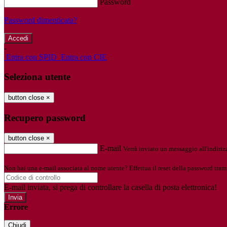
Password
Password dimenticata?
-
Entra con SPID
Entra con CIE
Seleziona utente
button close
×
Recupero password
button close
×
E-mail
Verrà inviato un messaggio all'indirizz
Non hai una e-mail associata al nome utente? Effettua il reset della password tram
E-mail inviata, si prega di controllare la casella di posta elettronica!
Errore
Chiudi