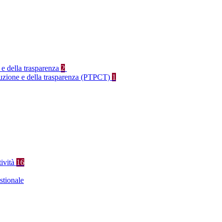
 e della trasparenza
2
rruzione e della trasparenza (PTPCT)
1
tività
16
stionale