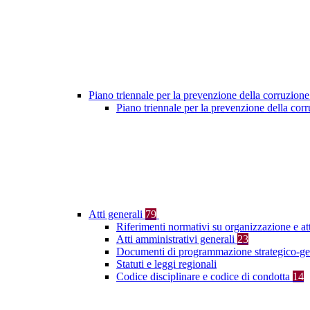
Piano triennale per la prevenzione della corruzione
Piano triennale per la prevenzione della co
Atti generali
79
Riferimenti normativi su organizzazione e at
Atti amministrativi generali
23
Documenti di programmazione strategico-ge
Statuti e leggi regionali
Codice disciplinare e codice di condotta
14