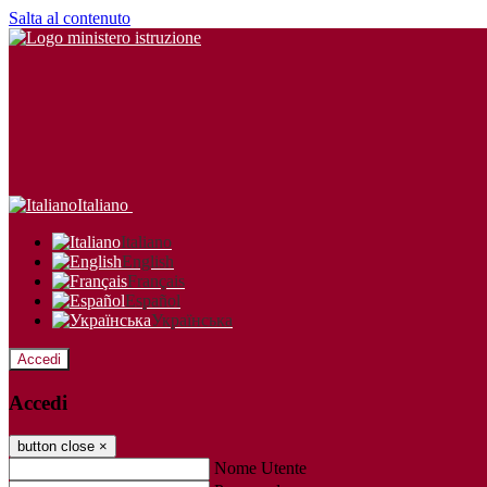
Salta al contenuto
Italiano
Italiano
English
Français
Español
Українська
Accedi
Accedi
button close
×
Nome Utente