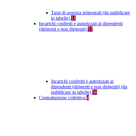
Tassi di assenza trimestrali (da pubblicare
in tabelle)
11
Incarichi conferiti e autorizzati ai dipendenti
(dirigenti e non dirigenti)
57
Incarichi conferiti e autorizzati ai
dipendenti (dirigenti e non dirigenti) (da
pubblicare in tabelle)
56
Contrattazione collettiva
4