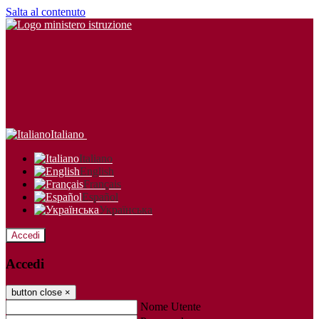
Salta al contenuto
Italiano
Italiano
English
Français
Español
Українська
Accedi
Accedi
button close
×
Nome Utente