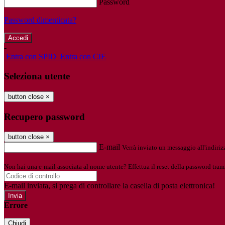
Password
Password dimenticata?
-
Entra con SPID
Entra con CIE
Seleziona utente
button close
×
Recupero password
button close
×
E-mail
Verrà inviato un messaggio all'indirizz
Non hai una e-mail associata al nome utente? Effettua il reset della password tram
E-mail inviata, si prega di controllare la casella di posta elettronica!
Errore
Chiudi