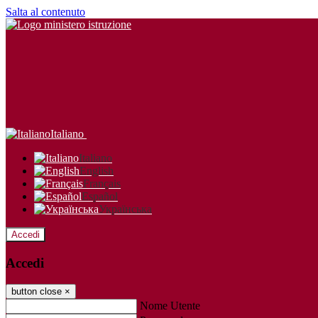
Salta al contenuto
Italiano
Italiano
English
Français
Español
Українська
Accedi
Accedi
button close
×
Nome Utente