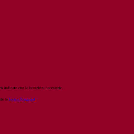
o indicato con le istruzioni necessarie.
ite la
Login Spaggiari