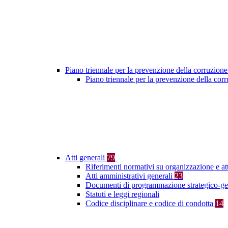
Piano triennale per la prevenzione della corruzione
Piano triennale per la prevenzione della co
Atti generali
79
Riferimenti normativi su organizzazione e at
Atti amministrativi generali
23
Documenti di programmazione strategico-ge
Statuti e leggi regionali
Codice disciplinare e codice di condotta
14