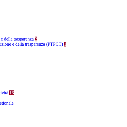
 e della trasparenza
2
rruzione e della trasparenza (PTPCT)
1
tività
16
stionale