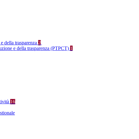
 e della trasparenza
2
rruzione e della trasparenza (PTPCT)
1
tività
16
stionale