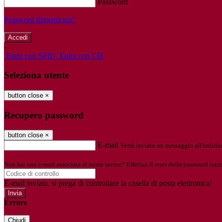
Password
Password dimenticata?
-
Entra con SPID
Entra con CIE
Seleziona utente
button close
×
Recupero password
button close
×
E-mail
Verrà inviato un messaggio all'indirizz
Non hai una e-mail associata al nome utente? Effettua il reset della password tram
E-mail inviata, si prega di controllare la casella di posta elettronica!
Errore
Chiudi