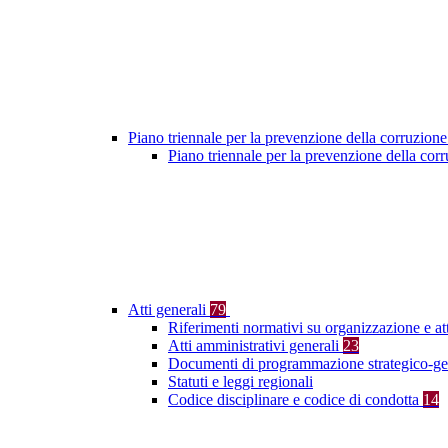
Piano triennale per la prevenzione della corruzione
Piano triennale per la prevenzione della co
Atti generali
79
Riferimenti normativi su organizzazione e at
Atti amministrativi generali
23
Documenti di programmazione strategico-ge
Statuti e leggi regionali
Codice disciplinare e codice di condotta
14