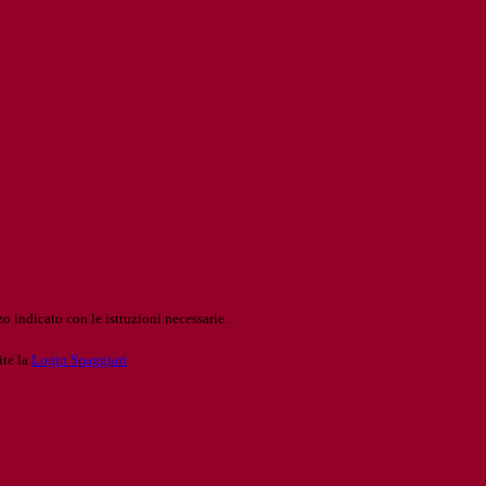
o indicato con le istruzioni necessarie.
ite la
Login Spaggiari