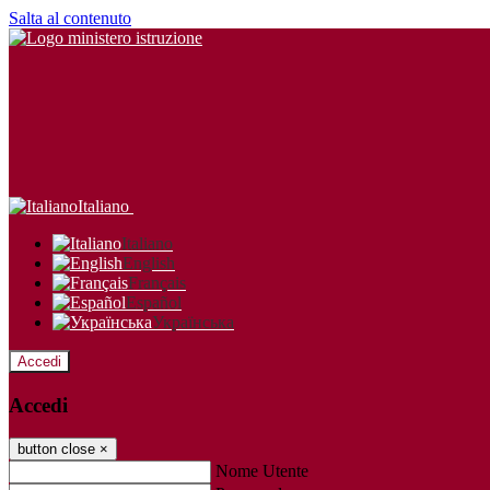
Salta al contenuto
Italiano
Italiano
English
Français
Español
Українська
Accedi
Accedi
button close
×
Nome Utente