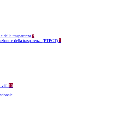
 e della trasparenza
2
rruzione e della trasparenza (PTPCT)
1
tività
16
stionale