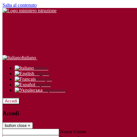
Salta al contenuto
Italiano
Italiano
English
Français
Español
Українська
Accedi
Accedi
button close
×
Nome Utente