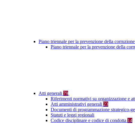
Piano triennale per la prevenzione della corruzione
Piano triennale per la prevenzione della co
Atti generali
79
Riferimenti normativi su organizzazione e at
Atti amministrativi generali
23
Documenti di programmazione strategico-ge
Statuti e leggi regionali
Codice disciplinare e codice di condotta
14