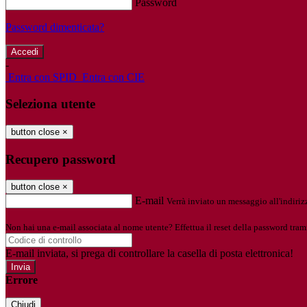
Password
Password dimenticata?
-
Entra con SPID
Entra con CIE
Seleziona utente
button close
×
Recupero password
button close
×
E-mail
Verrà inviato un messaggio all'indirizz
Non hai una e-mail associata al nome utente? Effettua il reset della password tram
E-mail inviata, si prega di controllare la casella di posta elettronica!
Errore
Chiudi