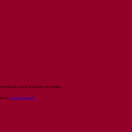
o indicato con le istruzioni necessarie.
ite la
Login Spaggiari