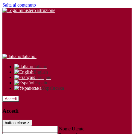
Salta al contenuto
Italiano
Italiano
English
Français
Español
Українська
Accedi
Accedi
button close
×
Nome Utente