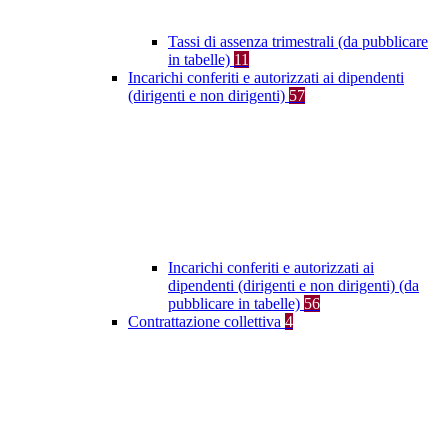
Tassi di assenza trimestrali (da pubblicare
in tabelle)
11
Incarichi conferiti e autorizzati ai dipendenti
(dirigenti e non dirigenti)
57
Incarichi conferiti e autorizzati ai
dipendenti (dirigenti e non dirigenti) (da
pubblicare in tabelle)
56
Contrattazione collettiva
4