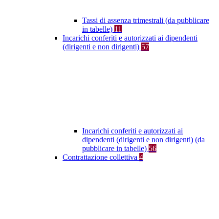
Tassi di assenza trimestrali (da pubblicare
in tabelle)
11
Incarichi conferiti e autorizzati ai dipendenti
(dirigenti e non dirigenti)
57
Incarichi conferiti e autorizzati ai
dipendenti (dirigenti e non dirigenti) (da
pubblicare in tabelle)
56
Contrattazione collettiva
4