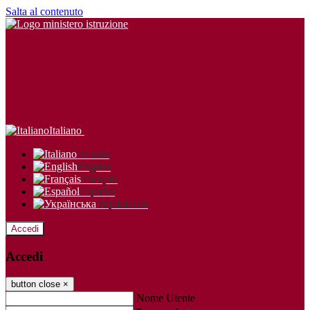
Salta al contenuto
Italiano
Italiano
English
Français
Español
Українська
Accedi
Accedi
button close
×
Nome Utente