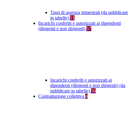
Tassi di assenza trimestrali (da pubblicare
in tabelle)
11
Incarichi conferiti e autorizzati ai dipendenti
(dirigenti e non dirigenti)
57
Incarichi conferiti e autorizzati ai
dipendenti (dirigenti e non dirigenti) (da
pubblicare in tabelle)
56
Contrattazione collettiva
4