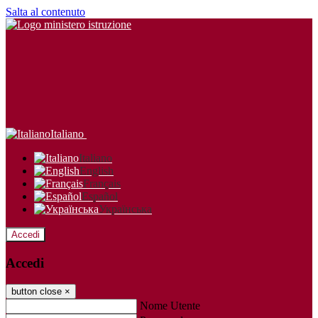
Salta al contenuto
Italiano
Italiano
English
Français
Español
Українська
Accedi
Accedi
button close
×
Nome Utente