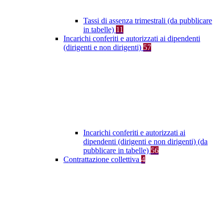
Tassi di assenza trimestrali (da pubblicare
in tabelle)
11
Incarichi conferiti e autorizzati ai dipendenti
(dirigenti e non dirigenti)
57
Incarichi conferiti e autorizzati ai
dipendenti (dirigenti e non dirigenti) (da
pubblicare in tabelle)
56
Contrattazione collettiva
4