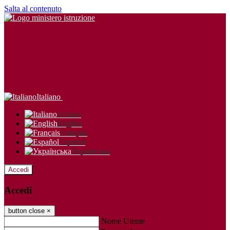
Salta al contenuto
Italiano
Italiano
English
Français
Español
Українська
Accedi
Accedi
button close
×
Nome Utente