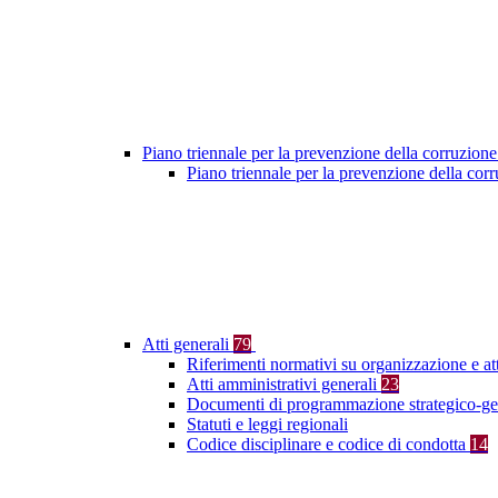
Piano triennale per la prevenzione della corruzione
Piano triennale per la prevenzione della co
Atti generali
79
Riferimenti normativi su organizzazione e at
Atti amministrativi generali
23
Documenti di programmazione strategico-ge
Statuti e leggi regionali
Codice disciplinare e codice di condotta
14