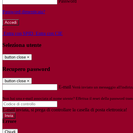
Password
Password dimenticata?
-
Entra con SPID
Entra con CIE
Seleziona utente
button close
×
Recupero password
button close
×
E-mail
Verrà inviato un messaggio all'indirizz
Non hai una e-mail associata al nome utente? Effettua il reset della password tram
E-mail inviata, si prega di controllare la casella di posta elettronica!
Errore
Chiudi