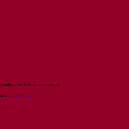
o indicato con le istruzioni necessarie.
ite la
Login Spaggiari