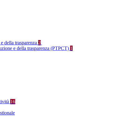
 e della trasparenza
2
rruzione e della trasparenza (PTPCT)
1
tività
16
stionale