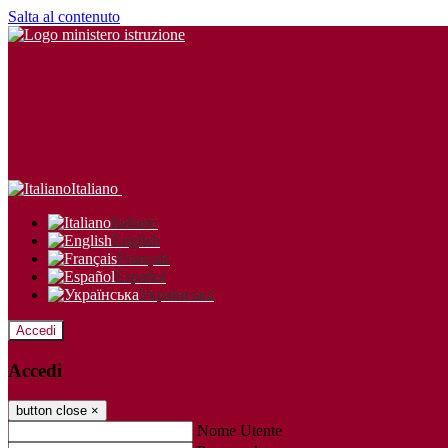
Salta al contenuto
Italiano
Italiano
English
Français
Español
Українська
Accedi
Accedi
button close
×
Nome Utente