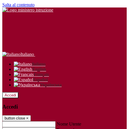
Salta al contenuto
Italiano
Italiano
English
Français
Español
Українська
Accedi
Accedi
button close
×
Nome Utente