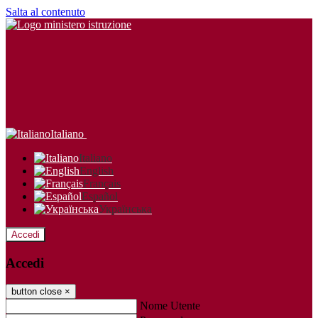
Salta al contenuto
Italiano
Italiano
English
Français
Español
Українська
Accedi
Accedi
button close
×
Nome Utente