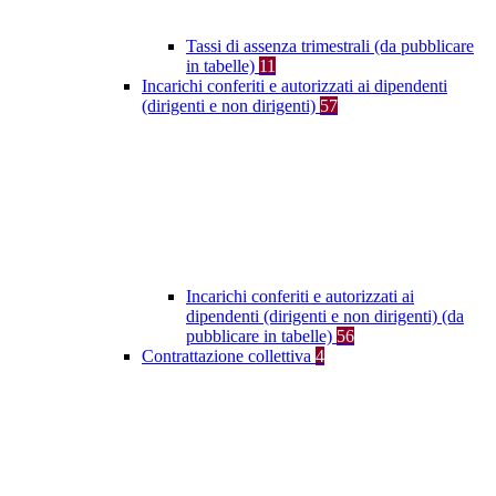
Tassi di assenza trimestrali (da pubblicare
in tabelle)
11
Incarichi conferiti e autorizzati ai dipendenti
(dirigenti e non dirigenti)
57
Incarichi conferiti e autorizzati ai
dipendenti (dirigenti e non dirigenti) (da
pubblicare in tabelle)
56
Contrattazione collettiva
4