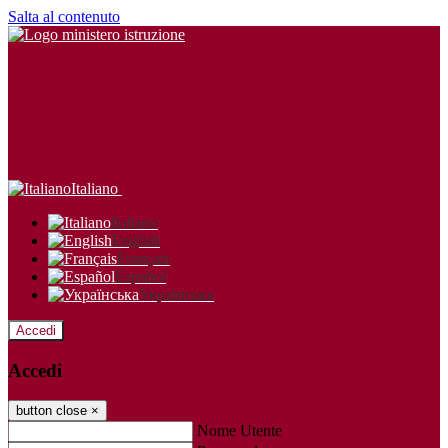
Salta al contenuto
Italiano
Italiano
English
Français
Español
Українська
Accedi
Accedi
button close
×
Nome Utente