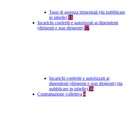
Tassi di assenza trimestrali (da pubblicare
in tabelle)
11
Incarichi conferiti e autorizzati ai dipendenti
(dirigenti e non dirigenti)
57
Incarichi conferiti e autorizzati ai
dipendenti (dirigenti e non dirigenti) (da
pubblicare in tabelle)
56
Contrattazione collettiva
4