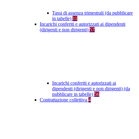
Tassi di assenza trimestrali (da pubblicare
in tabelle)
11
Incarichi conferiti e autorizzati ai dipendenti
(dirigenti e non dirigenti)
57
Incarichi conferiti e autorizzati ai
dipendenti (dirigenti e non dirigenti) (da
pubblicare in tabelle)
56
Contrattazione collettiva
4