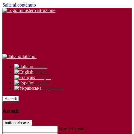
Salta al contenuto
Italiano
Italiano
English
Français
Español
Українська
Accedi
Accedi
button close
×
Nome Utente