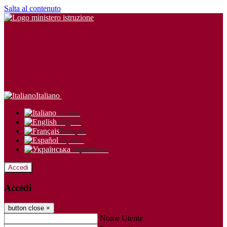
Salta al contenuto
Italiano
Italiano
English
Français
Español
Українська
Accedi
Accedi
button close
×
Nome Utente