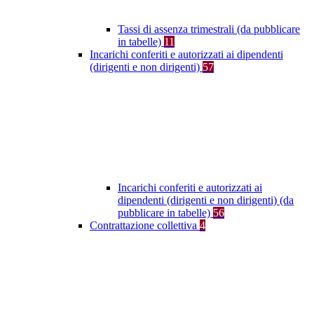
Tassi di assenza trimestrali (da pubblicare
in tabelle)
11
Incarichi conferiti e autorizzati ai dipendenti
(dirigenti e non dirigenti)
57
Incarichi conferiti e autorizzati ai
dipendenti (dirigenti e non dirigenti) (da
pubblicare in tabelle)
56
Contrattazione collettiva
4