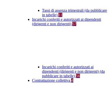
Tassi di assenza trimestrali (da pubblicare
in tabelle)
11
Incarichi conferiti e autorizzati ai dipendenti
(dirigenti e non dirigenti)
57
Incarichi conferiti e autorizzati ai
dipendenti (dirigenti e non dirigenti) (da
pubblicare in tabelle)
56
Contrattazione collettiva
4