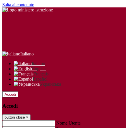
Salta al contenuto
Italiano
Italiano
English
Français
Español
Українська
Accedi
Accedi
button close
×
Nome Utente