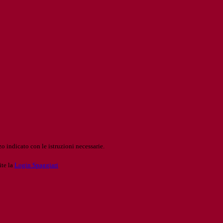
o indicato con le istruzioni necessarie.
ite la
Login Spaggiari