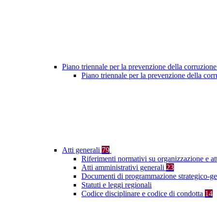
Piano triennale per la prevenzione della corruzione
Piano triennale per la prevenzione della co
Atti generali
79
Riferimenti normativi su organizzazione e at
Atti amministrativi generali
23
Documenti di programmazione strategico-ge
Statuti e leggi regionali
Codice disciplinare e codice di condotta
14