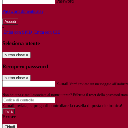
Password
Password dimenticata?
-
Entra con SPID
Entra con CIE
Seleziona utente
button close
×
Recupero password
button close
×
E-mail
Verrà inviato un messaggio all'indirizz
Non hai una e-mail associata al nome utente? Effettua il reset della password tram
E-mail inviata, si prega di controllare la casella di posta elettronica!
Errore
Chiudi