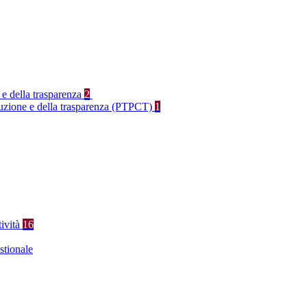
 e della trasparenza
2
rruzione e della trasparenza (PTPCT)
1
tività
16
stionale