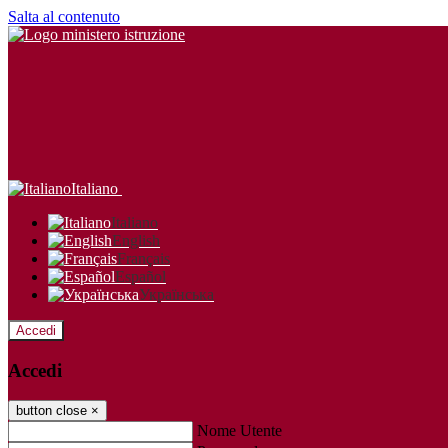
Salta al contenuto
Italiano
Italiano
English
Français
Español
Українська
Accedi
Accedi
button close
×
Nome Utente