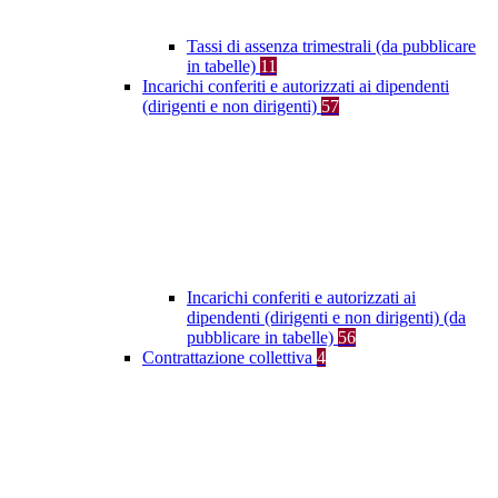
Tassi di assenza trimestrali (da pubblicare
in tabelle)
11
Incarichi conferiti e autorizzati ai dipendenti
(dirigenti e non dirigenti)
57
Incarichi conferiti e autorizzati ai
dipendenti (dirigenti e non dirigenti) (da
pubblicare in tabelle)
56
Contrattazione collettiva
4