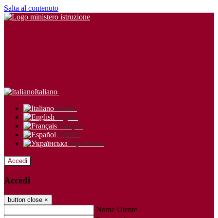
Salta al contenuto
Italiano
Italiano
English
Français
Español
Українська
Accedi
Accedi
button close
×
Nome Utente