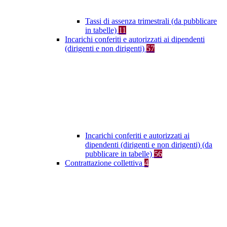
Tassi di assenza trimestrali (da pubblicare
in tabelle)
11
Incarichi conferiti e autorizzati ai dipendenti
(dirigenti e non dirigenti)
57
Incarichi conferiti e autorizzati ai
dipendenti (dirigenti e non dirigenti) (da
pubblicare in tabelle)
56
Contrattazione collettiva
4