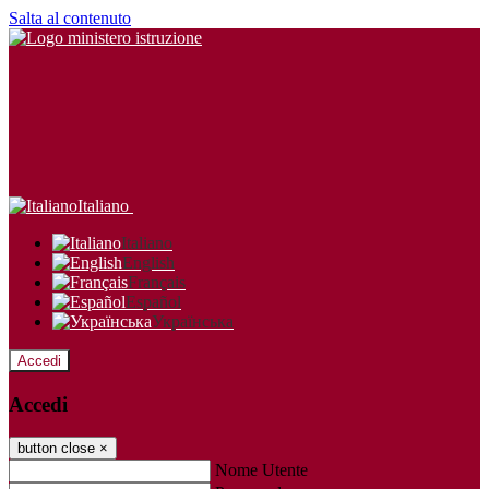
Salta al contenuto
Italiano
Italiano
English
Français
Español
Українська
Accedi
Accedi
button close
×
Nome Utente